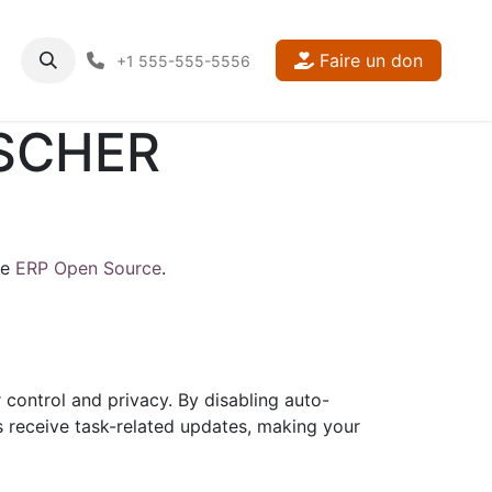
Faire un don
+1 555-555-5556
ISCHER
le
ERP Open Source
.
 control and privacy. By disabling auto-
s receive task-related updates, making your