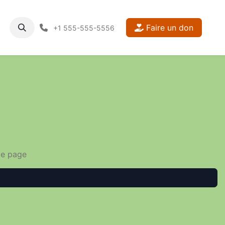
Faire un don
+1 555-555-5556
te page